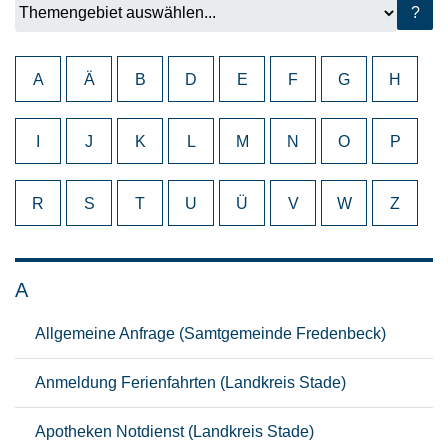
?
A
Ä
B
D
E
F
G
H
I
J
K
L
M
N
O
P
R
S
T
U
Ü
V
W
Z
A
Allgemeine Anfrage (Samtgemeinde Fredenbeck)
Anmeldung Ferienfahrten (Landkreis Stade)
Apotheken Notdienst (Landkreis Stade)